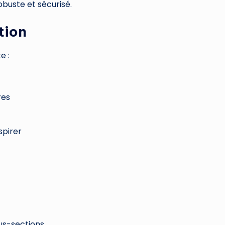
obuste et sécurisé.
tion
e :
res
spirer
ous-sections