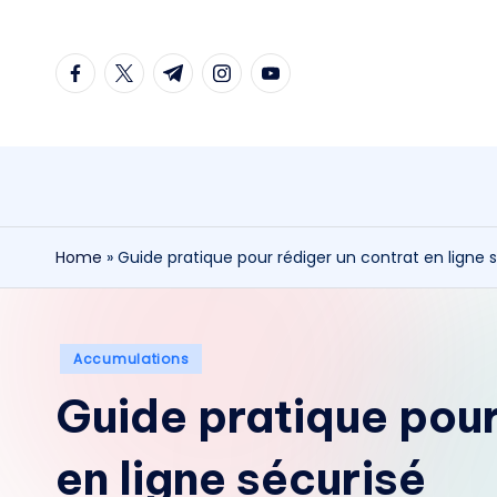
Skip
facebook.com
twitter.com
t.me
instagram.com
youtube.com
to
content
Home
»
Guide pratique pour rédiger un contrat en ligne 
Posted
Accumulations
in
Guide pratique pour
en ligne sécurisé