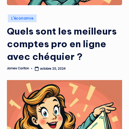
Posted
L'économie
in
Quels sont les meilleurs
comptes pro en ligne
avec chéquier ?
James Carlton
octobre 20, 2024
Posted
by