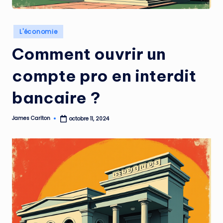
Posted
L'économie
in
Comment ouvrir un
compte pro en interdit
bancaire ?
James Carlton
octobre 11, 2024
Posted
by